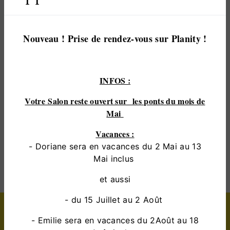
vous satisfaire. Nous vous accompagnons ainsi
dans votre projet de
coiffeur pour enfant
et
sommes à l’écoute de vos besoins. Si vous habitez
Nouveau ! Prise de rendez-vous sur Planity !
à
changé
, nous sommes à votre disposition pour
vous transmettre les renseignements nécessaires à
votre projet de
coiffeur pour enfant
. Notre métier
INFOS :
est avant tout notre passion et le partager avec
vous renforce encore plus notre désir de réussir.
Votre Salon reste ouvert sur les ponts du mois de
Toute notre équipe est qualifiée et travaille avec
Mai
propreté et rigueur.
Vacances :
- Doriane sera en vacances du 2 Mai au 13
EN SAVOIR PLUS
Mai inclus
et aussi
- du 15 Juillet au 2 Août
Contactez nous
- Emilie sera en vacances du 2Août au 18