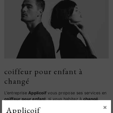
coiffeur pour enfant à
changé
L’entreprise
Applicoif
vous propose ses services en
coiffeur pour enfant
, si vous habitez à
changé
.
Entreprise usant d’une expérience et d’un savoir-
×
Applicoif
faire de qualité, nous mettons tout en oeuvre pour