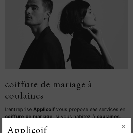
coiffure de mariage à
coulaines
L’entreprise
Applicoif
vous propose ses services en
coiffure de mariage
, si vous habitez à
coulaines
.
Entreprise usant d’une expérience et d’un savoir-
×
Applicoif
faire de qualité, nous mettons tout en oeuvre pour