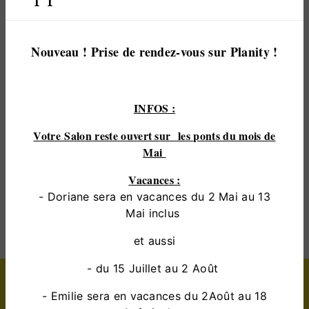
vous satisfaire. Nous vous accompagnons ainsi
dans votre projet de
coiffure de mariage
et
sommes à l’écoute de vos besoins. Si vous habitez
Nouveau ! Prise de rendez-vous sur Planity !
à
coulaines
, nous sommes à votre disposition pour
vous transmettre les renseignements nécessaires à
votre projet de
coiffure de mariage
. Notre métier
INFOS :
est avant tout notre passion et le partager avec
vous renforce encore plus notre désir de réussir.
Votre Salon reste ouvert sur les ponts du mois de
Toute notre équipe est qualifiée et travaille avec
Mai
propreté et rigueur.
Vacances :
- Doriane sera en vacances du 2 Mai au 13
EN SAVOIR PLUS
Mai inclus
et aussi
- du 15 Juillet au 2 Août
Contactez nous
- Emilie sera en vacances du 2Août au 18