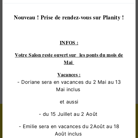
dans votre projet de
lissage brésilien
et sommes à
l’écoute de vos besoins. Si vous habitez à
le mans
,
nous sommes à votre disposition pour vous
Nouveau ! Prise de rendez-vous sur Planity !
transmettre les renseignements nécessaires à votre
projet de
lissage brésilien
. Notre métier est avant
tout notre passion et le partager avec vous
INFOS :
renforce encore plus notre désir de réussir. Toute
notre équipe est qualifiée et travaille avec propreté
Votre Salon reste ouvert sur les ponts du mois de
et rigueur.
Mai
Vacances :
EN SAVOIR PLUS
- Doriane sera en vacances du 2 Mai au 13
Mai inclus
et aussi
Contactez nous
- du 15 Juillet au 2 Août
- Emilie sera en vacances du 2Août au 18
Août inclus