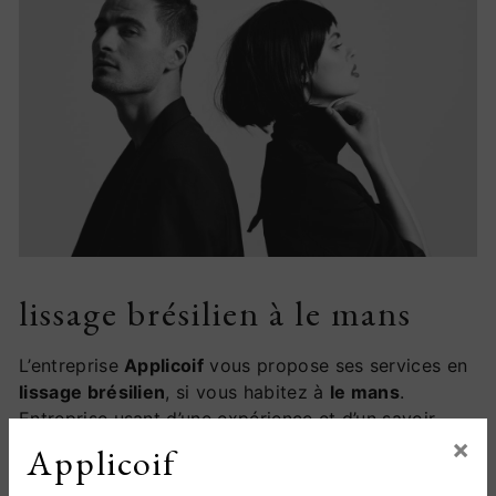
lissage brésilien à le mans
L’entreprise
Applicoif
vous propose ses services en
lissage brésilien
, si vous habitez à
le mans
.
Entreprise usant d’une expérience et d’un savoir-
×
faire de qualité, nous mettons tout en oeuvre pour
Applicoif
vous satisfaire. Nous vous accompagnons ainsi