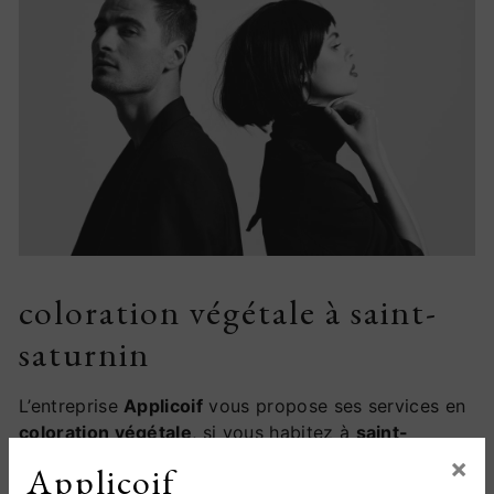
coloration végétale à saint-
saturnin
L’entreprise
Applicoif
vous propose ses services en
coloration végétale
, si vous habitez à
saint-
saturnin
. Entreprise usant d’une expérience et d’un
×
Applicoif
savoir-faire de qualité, nous mettons tout en oeuvre