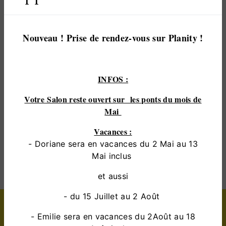
pour vous satisfaire. Nous vous accompagnons
ainsi dans votre projet de
coloration végétale
et
sommes à l’écoute de vos besoins. Si vous habitez
Nouveau ! Prise de rendez-vous sur Planity !
à
saint-saturnin
, nous sommes à votre disposition
pour vous transmettre les renseignements
nécessaires à votre projet de
coloration végétale
.
INFOS :
Notre métier est avant tout notre passion et le
partager avec vous renforce encore plus notre désir
Votre Salon reste ouvert sur les ponts du mois de
de réussir. Toute notre équipe est qualifiée et
Mai
travaille avec propreté et rigueur.
Vacances :
- Doriane sera en vacances du 2 Mai au 13
EN SAVOIR PLUS
Mai inclus
et aussi
- du 15 Juillet au 2 Août
Contactez nous
- Emilie sera en vacances du 2Août au 18