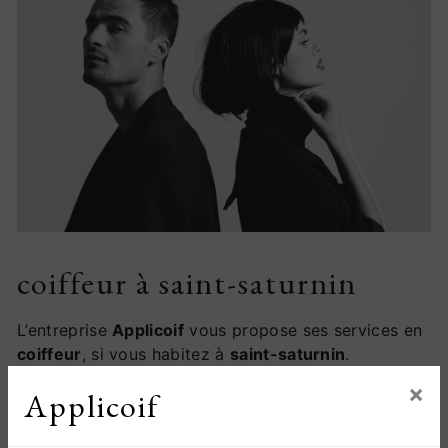
coiffeur à saint-saturnin
L’entreprise
Applicoif
vous propose ses services en
coiffeur
, si vous habitez à
saint-saturnin
.
Entreprise usant d’une expérience et d’un savoir-
×
Applicoif
faire de qualité, nous mettons tout en oeuvre pour
vous satisfaire. Nous vous accompagnons ainsi