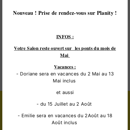
dans votre projet de
coiffeur
et sommes à l’écoute
de vos besoins. Si vous habitez à
saint-saturnin
,
Nouveau ! Prise de rendez-vous sur Planity !
nous sommes à votre disposition pour vous
transmettre les renseignements nécessaires à votre
projet de
coiffeur
. Notre métier est avant tout notre
passion et le partager avec vous renforce encore
INFOS :
plus notre désir de réussir. Toute notre équipe est
Votre Salon reste ouvert sur les ponts du mois de
qualifiée et travaille avec propreté et rigueur.
Mai
EN SAVOIR PLUS
Vacances :
- Doriane sera en vacances du 2 Mai au 13
Mai inclus
et aussi
Contactez nous
- du 15 Juillet au 2 Août
- Emilie sera en vacances du 2Août au 18
Août inclus