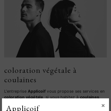
coloration végétale à
coulaines
L’entreprise
Applicoif
vous propose ses services en
coloration végétale
, si vous habitez à
coulaines
.
Entreprise usant d’une expérience et d’un savoir-
×
Applicoif
faire de qualité, nous mettons tout en oeuvre pour