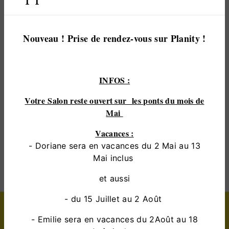
vous satisfaire. Nous vous accompagnons ainsi
dans votre projet de
coloration végétale
et
sommes à l’écoute de vos besoins. Si vous habitez
Nouveau ! Prise de rendez-vous sur Planity !
à
coulaines
, nous sommes à votre disposition pour
vous transmettre les renseignements nécessaires à
votre projet de
coloration végétale
. Notre métier
INFOS :
est avant tout notre passion et le partager avec
vous renforce encore plus notre désir de réussir.
Votre Salon reste ouvert sur les ponts du mois de
Toute notre équipe est qualifiée et travaille avec
Mai
propreté et rigueur.
Vacances :
- Doriane sera en vacances du 2 Mai au 13
EN SAVOIR PLUS
Mai inclus
et aussi
- du 15 Juillet au 2 Août
Contactez nous
- Emilie sera en vacances du 2Août au 18