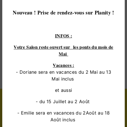
votre projet de
coiffeur
et sommes à l’écoute de
vos besoins. Si vous habitez à
coulaines
, nous
Nouveau ! Prise de rendez-vous sur Planity !
sommes à votre disposition pour vous transmettre
les renseignements nécessaires à votre projet de
coiffeur
. Notre métier est avant tout notre passion
et le partager avec vous renforce encore plus notre
INFOS :
désir de réussir. Toute notre équipe est qualifiée et
Votre Salon reste ouvert sur les ponts du mois de
travaille avec propreté et rigueur.
Mai
EN SAVOIR PLUS
Vacances :
- Doriane sera en vacances du 2 Mai au 13
Mai inclus
et aussi
Contactez nous
- du 15 Juillet au 2 Août
- Emilie sera en vacances du 2Août au 18
Août inclus