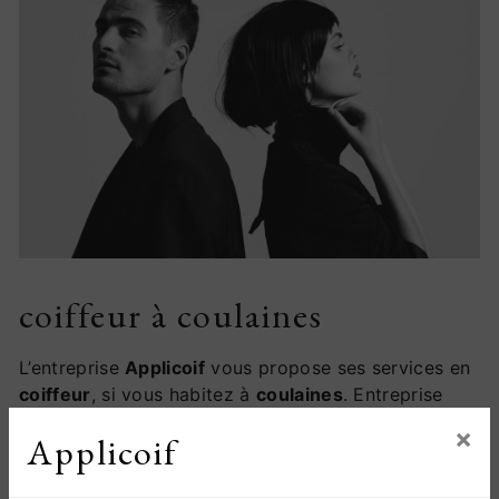
coiffeur à coulaines
L’entreprise
Applicoif
vous propose ses services en
coiffeur
, si vous habitez à
coulaines
. Entreprise
usant d’une expérience et d’un savoir-faire de
×
Applicoif
qualité, nous mettons tout en oeuvre pour vous
satisfaire. Nous vous accompagnons ainsi dans