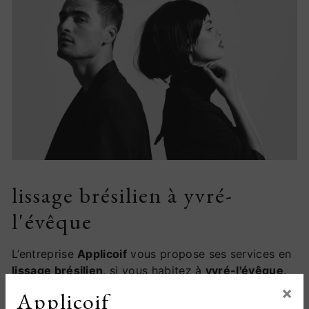
lissage brésilien à yvré-
l'évêque
L’entreprise
Applicoif
vous propose ses services en
lissage brésilien
, si vous habitez à
yvré-l'évêque
.
Entreprise usant d’une expérience et d’un savoir-
×
Applicoif
faire de qualité, nous mettons tout en oeuvre pour