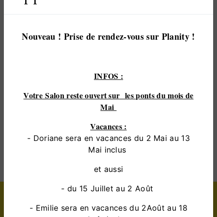
vous satisfaire. Nous vous accompagnons ainsi
dans votre projet de
lissage brésilien
et sommes à
l’écoute de vos besoins. Si vous habitez à
yvré-
Nouveau ! Prise de rendez-vous sur Planity !
l'évêque
, nous sommes à votre disposition pour
vous transmettre les renseignements nécessaires à
votre projet de
lissage brésilien
. Notre métier est
INFOS :
avant tout notre passion et le partager avec vous
renforce encore plus notre désir de réussir. Toute
Votre Salon reste ouvert sur les ponts du mois de
notre équipe est qualifiée et travaille avec propreté
Mai
et rigueur.
Vacances :
- Doriane sera en vacances du 2 Mai au 13
EN SAVOIR PLUS
Mai inclus
et aussi
- du 15 Juillet au 2 Août
Contactez nous
- Emilie sera en vacances du 2Août au 18