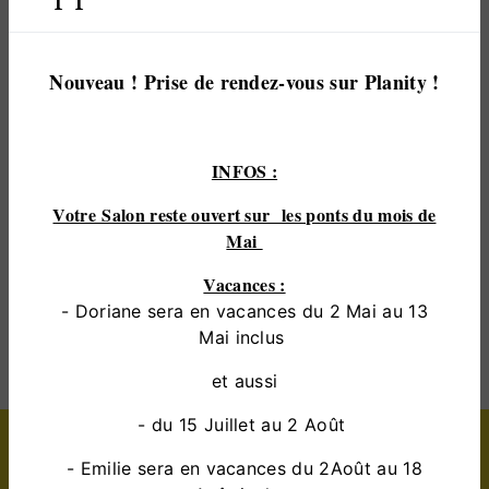
pour vous satisfaire. Nous vous accompagnons
ainsi dans votre projet de
coiffure de cérémonie
et
sommes à l’écoute de vos besoins. Si vous habitez
Nouveau ! Prise de rendez-vous sur Planity !
à
saint-pavace
, nous sommes à votre disposition
pour vous transmettre les renseignements
nécessaires à votre projet de
coiffure de
INFOS :
cérémonie
. Notre métier est avant tout notre
passion et le partager avec vous renforce encore
Votre Salon reste ouvert sur les ponts du mois de
plus notre désir de réussir. Toute notre équipe est
Mai
qualifiée et travaille avec propreté et rigueur.
Vacances :
- Doriane sera en vacances du 2 Mai au 13
EN SAVOIR PLUS
Mai inclus
et aussi
- du 15 Juillet au 2 Août
Contactez nous
- Emilie sera en vacances du 2Août au 18