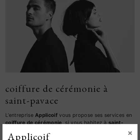
coiffure de cérémonie à
saint-pavace
L’entreprise
Applicoif
vous propose ses services en
coiffure de cérémonie
, si vous habitez à
saint-
pavace
. Entreprise usant d’une expérience et d’un
×
Applicoif
savoir-faire de qualité, nous mettons tout en oeuvre