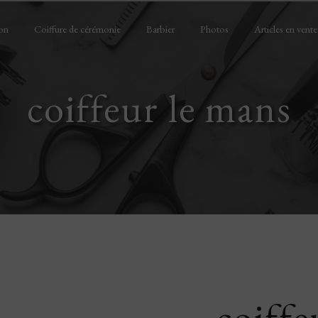
on
Coiffure de cérémonie
Barbier
Photos
Articles en vente
coiffeur le mans
coiffe