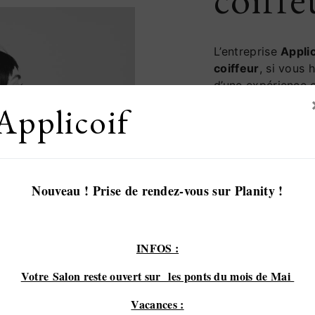
L’entreprise
Applic
coiffeur
, si vous 
d’une expérience e
mettons tout en o
Applicoif
accompagnons ain
sommes à l’écoute
mans
, nous somme
transmettre les r
projet de
coiffeur
Nouveau ! Prise de rendez-vous sur Planity !
passion et le par
notre désir de réu
et travaille avec p
INFOS :
Votre Salon reste ouvert sur les ponts du mois de Mai
EN SAV
Vacances :