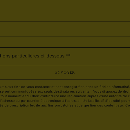
deau des cookies
tions particulières ci-dessous **
ENVOYER
 aux fins de vous contacter et sont enregistrées dans un fichier informatisé. E
ront communiquées aux seuls destinataires suivants: . Vous disposez de droits d
à tout moment et du droit d’introduire une réclamation auprès d’une autorité de c
l'adresse ou par courrier électronique à l'adresse . Un justificatif d'identité 
e de prescription légale aux fins probatoires et de gestion des contentieux. Cons