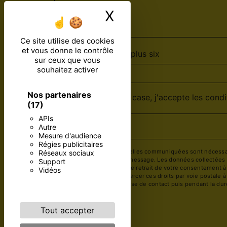
X
Masquer le ban
Ce site utilise des cookies
et vous donne le contrôle
Combien font deux plus six
sur ceux que vous
souhaitez activer
Nos partenaires
En cochant cette case, j'accepte les condi
(17)
APIs
Autre
Mesure d'audience
Régies publicitaires
** Les données personnelles communiquées sont nécessaires
Réseaux sociaux
but de répondre à votre message. Les données collectées se
Support
limitation, d’opposition, de retrait de votre consentement 
Vidéos
mortem. Vous pouvez exercer ces droits par voie postale à 
pendant la période de prise de contact puis pendant la duré
droits.
Tout accepter