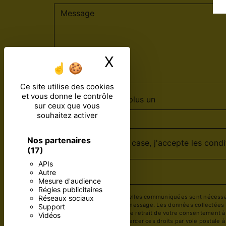
X
Masquer le ban
Ce site utilise des cookies
et vous donne le contrôle
Combien font sept plus un
sur ceux que vous
souhaitez activer
Nos partenaires
En cochant cette case, j'accepte les condi
(17)
APIs
Autre
Mesure d'audience
Régies publicitaires
** Les données personnelles communiquées sont nécessaires
Réseaux sociaux
but de répondre à votre message. Les données collectées se
Support
limitation, d’opposition, de retrait de votre consentement 
Vidéos
mortem. Vous pouvez exercer ces droits par voie postale à 