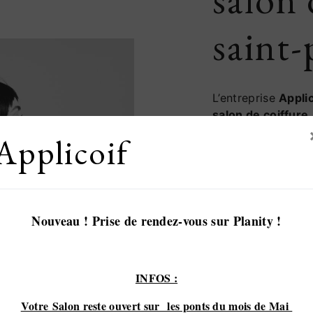
saint-
L’entreprise
Applic
salon de coiffure
Entreprise usant d
Applicoif
qualité, nous met
satisfaire. Nous 
projet de
salon de
besoins. Si vous 
à votre dispositio
Nouveau ! Prise de rendez-vous sur Planity !
renseignements né
coiffure
. Notre mé
partager avec vou
INFOS :
réussir. Toute notr
propreté et rigueu
Votre Salon reste ouvert sur les ponts du mois de Mai