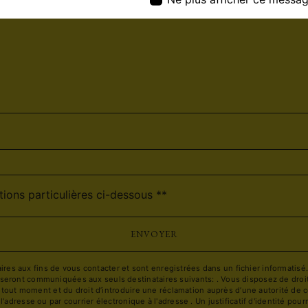
deau des cookies
tions particulières ci-dessous **
ENVOYER
 aux fins de vous contacter et sont enregistrées dans un fichier informatisé. E
ront communiquées aux seuls destinataires suivants: . Vous disposez de droits d
à tout moment et du droit d’introduire une réclamation auprès d’une autorité de c
l'adresse ou par courrier électronique à l'adresse . Un justificatif d'identité 