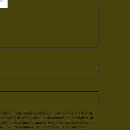
lles sont destinées à et ses sous-traitants dans le seul
’accès, de rectification, d’effacement, de portabilité, de
ontrôle, ainsi que d’organiser le sort de vos données post-
pourra vous être demandé. Nous conservons vos données