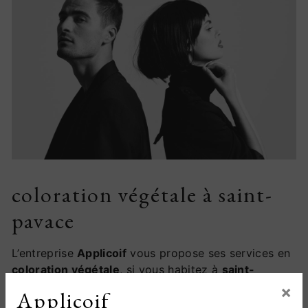
coloration végétale à saint-
pavace
L’entreprise
Applicoif
vous propose ses services en
coloration végétale
, si vous habitez à
saint-
pavace
. Entreprise usant d’une expérience et d’un
×
Applicoif
savoir-faire de qualité, nous mettons tout en oeuvre