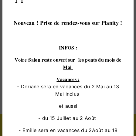
pour vous satisfaire. Nous vous accompagnons
ainsi dans votre projet de
coloration végétale
et
sommes à l’écoute de vos besoins. Si vous habitez
Nouveau ! Prise de rendez-vous sur Planity !
à
saint-pavace
, nous sommes à votre disposition
pour vous transmettre les renseignements
nécessaires à votre projet de
coloration végétale
.
INFOS :
Notre métier est avant tout notre passion et le
partager avec vous renforce encore plus notre désir
Votre Salon reste ouvert sur les ponts du mois de
de réussir. Toute notre équipe est qualifiée et
Mai
travaille avec propreté et rigueur.
Vacances :
- Doriane sera en vacances du 2 Mai au 13
EN SAVOIR PLUS
Mai inclus
et aussi
- du 15 Juillet au 2 Août
Contactez nous
- Emilie sera en vacances du 2Août au 18