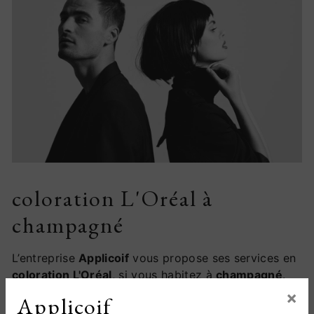
coloration L'Oréal à
champagné
L’entreprise
Applicoif
vous propose ses services en
coloration L'Oréal
, si vous habitez à
champagné
.
Entreprise usant d’une expérience et d’un savoir-
×
Applicoif
faire de qualité, nous mettons tout en oeuvre pour