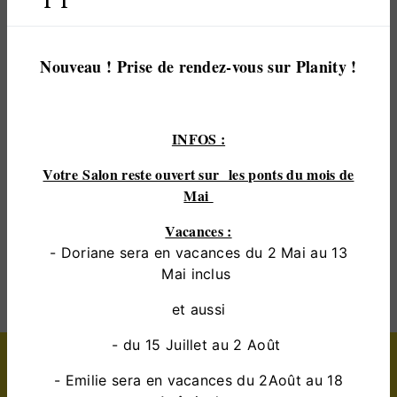
vous satisfaire. Nous vous accompagnons ainsi
dans votre projet de
coloration L'Oréal
et sommes
à l’écoute de vos besoins. Si vous habitez à
Nouveau ! Prise de rendez-vous sur Planity !
champagné
, nous sommes à votre disposition pour
vous transmettre les renseignements nécessaires à
votre projet de
coloration L'Oréal
. Notre métier est
INFOS :
avant tout notre passion et le partager avec vous
renforce encore plus notre désir de réussir. Toute
Votre Salon reste ouvert sur les ponts du mois de
notre équipe est qualifiée et travaille avec propreté
Mai
et rigueur.
Vacances :
- Doriane sera en vacances du 2 Mai au 13
EN SAVOIR PLUS
Mai inclus
et aussi
- du 15 Juillet au 2 Août
Contactez nous
- Emilie sera en vacances du 2Août au 18